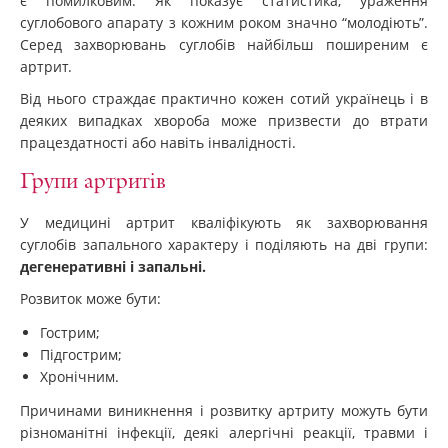
є помилковим. Як показує статистика, ураження
суглобового апарату з кожним роком значно “молодіють”.
Серед захворювань суглобів найбільш поширеним є
артрит.
Від нього страждає практично кожен сотий українець і в
деяких випадках хвороба може призвести до втрати
працездатності або навіть інвалідності.
Групи артритів
У медицині артрит кваліфікують як захворювання
суглобів запального характеру і поділяють на дві групи:
дегенеративні і запальні.
Розвиток може бути:
Гострим;
Підгострим;
Хронічним.
Причинами виникнення і розвитку артриту можуть бути
різноманітні інфекції, деякі алергічні реакції, травми і