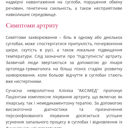
надмірні навантаження на суглоби, порушення обміну
речовин, генетична схильність, а також несприятливе
навколишнє середовище.
Симптоми артриту
Симптоми захворювання – біль в одному або декількох
суглобах, може спостерігатися припухлість, почервоніння
шкіри, скутість в русі, а також локальне підвищення
температури. Слід зазначити про “підступність” артриту.
Зазвичай люди звертаються за допомогою до лікаря
ортопеда-трвматолога на більш пізніх стадіях розвитку
захворювання, коли больові відчуття в суглобах стають
вже нестерпними.
Сучасна неврологічна Клініка “АКСІМЕД” пропонує
Пацієнтам комплексне лікування артриту, що включає як
лікарську, так і немедикаментозну терапію. За допомогою
високоточної діагностики та призначення
персоніфікованого лікування досягається успішне
усунення запального процесу в суглобах і відновлення їх