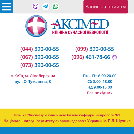
Запис на прийом
(044)
390-00-55
(099)
390-00-55
(067)
390-00-55
(096)
461-78-66
(073)
390-00-55
м Київ, м. Лівобережна
Пн – Пт 8.00-20.00
вул. О. Туманяна, 3
Сб 8.00- 18.00
Нд 9.00-15.00
Без вихідних
Клініка “Аксімед” є клінічною базою кафедри неврології №1
Національного університету охорони здоров’я України ім. П.Л. Шупика