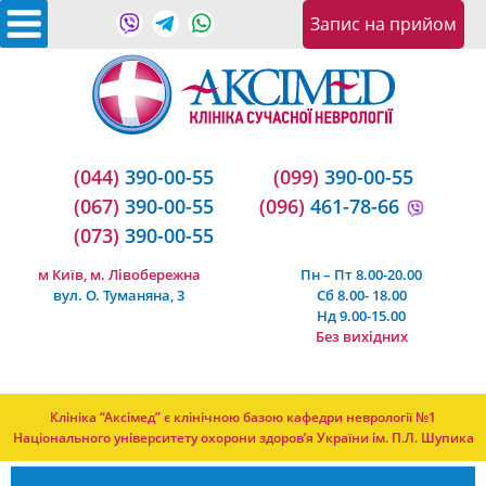
Запис на прийом
(044)
390-00-55
(099)
390-00-55
(067)
390-00-55
(096)
461-78-66
(073)
390-00-55
м Київ, м. Лівобережна
Пн – Пт 8.00-20.00
вул. О. Туманяна, 3
Сб 8.00- 18.00
Нд 9.00-15.00
Без вихідних
Клініка “Аксімед” є клінічною базою кафедри неврології №1
Національного університету охорони здоров’я України ім. П.Л. Шупика