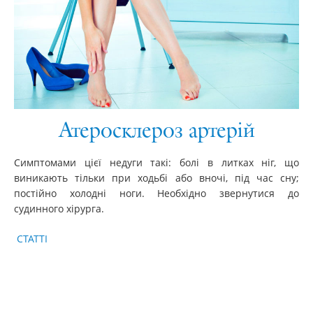
Атеросклероз артерій
Симптомами цієї недуги такі: болі в литках ніг, що
виникають тільки при ходьбі або вночі, під час сну;
постійно холодні ноги. Необхідно звернутися до
судинного хірурга.
КАТЕГОРІЇ
СТАТТІ
ОПУБЛІКОВАНО
Навігація