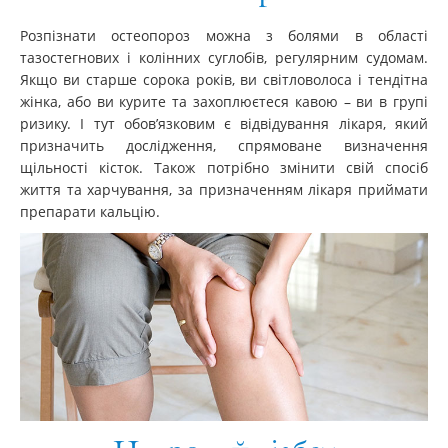
Розпізнати остеопороз можна з болями в області
тазостегнових і колінних суглобів, регулярним судомам.
Якщо ви старше сорока років, ви світловолоса і тендітна
жінка, або ви курите та захоплюєтеся кавою – ви в групі
ризику. І тут обов’язковим є відвідування лікаря, який
призначить дослідження, спрямоване визначення
щільності кісток. Також потрібно змінити свій спосіб
життя та харчування, за призначенням лікаря приймати
препарати кальцію.