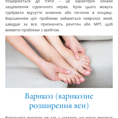
поширюється до п’яти – це характерні ознаки
защемлення сідничного нерва. Крім цього можуть
турбувати відчуття оніміння або печіння в кінцівці.
Вирішенням цієї проблеми займається невролог, який,
швидше за все, призначить рентген або МРТ, щоб
виявити проблеми з хребтом.
Варикоз (варикозне
розширення вен)
Визначити варикоз не так і складно: на ногах виникає