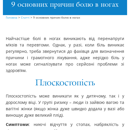
9 основних причин болю в ногах
Головна
>
Статті
>
9 основних причин болю в ногах
Найчастіше болі в ногах виникають від перенапруги
м’язів та перевтоми. Однак, у разі, коли біль виникає
регулярно, треба звернутися до фахівця для визначення
причини і грамотного лікування, адже нерідко біль у
ногах може сигналізувати про серйозні проблеми зі
здоров’ям.
Плоскостопість
Плоскостопість може виникати як у дитячому, так і у
дорослому віці. У групі ризику – люди із зайвою вагою та
вагітні жінки (якщо жінка дуже швидко додала у вазі або
виношує дуже великий плід).
Симптоми
: ниючі відчуття у стопах, набряклість у