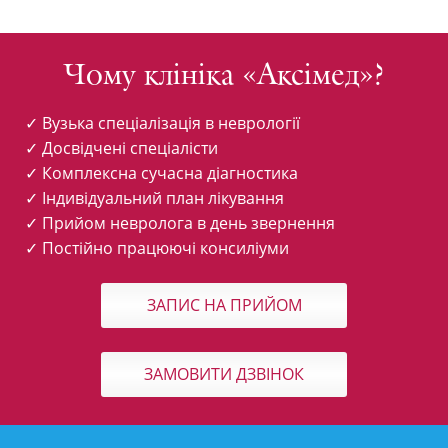
записів
Чому клініка «Аксімед»?
✓ Вузька спеціалізація в неврології
✓ Досвідчені спеціалісти
✓ Комплексна сучасна діагностика
✓ Індивідуальний план лікування
✓ Прийом невролога в день звернення
✓ Постійно працюючі консиліуми
ЗАПИС НА ПРИЙОМ
ЗАМОВИТИ ДЗВІНОК