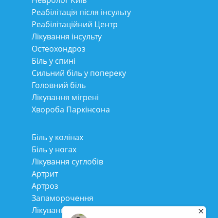
Реабілітація після інсульту
Реабілітаційний Центр
Лікування інсульту
Остеохондроз
Біль у спині
Сильний біль у попереку
Головний біль
Лікування мігрені
Хвороба Паркінсона
Біль у колінах
Біль у ногах
Лікування суглобів
Артрит
Артроз
Запаморочення
Лікування сколіозу