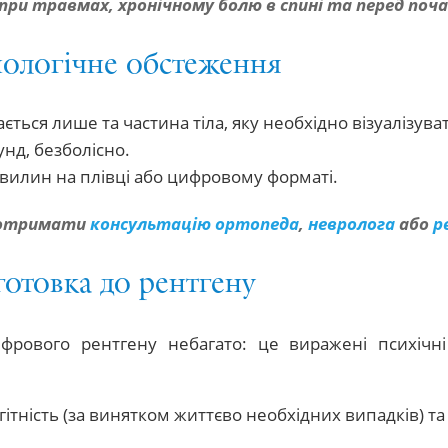
при травмах, хронічному болю в спині та перед по
нологічне обстеження
ться лише та частина тіла, яку необхідно візуалізува
нд, безболісно.
хвилин на плівці або цифровому форматі.
а отримати
консультацію ортопеда
,
невролога
або
р
готовка до рентгену
рового рентгену небагато: це виражені психічні
гітність (за винятком життєво необхідних випадків) т