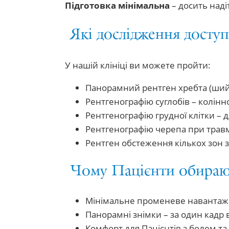
Підготовка мінімальна
– досить наді
Які дослідження доступ
У нашій клініці ви можете пройти:
Панорамний рентген хребта (шийно
Рентгенографію суглобів – колінно
Рентгенографію грудної клітки – 
Рентгенографію черепа при травм
Рентген обстеження кількох зон з
Чому Пацієнти обирают
Мінімальне променеве навантаже
Панорамні знімки – за один кадр 
Комфорт для Пацієнтів з болем т