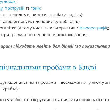
суглобах
;
зу
,
протрузій
та
гриж
;
сця, переломи, вивихи, наслідки падінь);
о, тазостегновий, плечовий суглоб та ін.);
ї клітки (у тому числі як альтернативи
флюорографії
);
 при травмах чи неврологічних показаннях.
арат підходить навіть для дітей (за показаннями
ціональними пробами в Києві
з функціональними пробами – дослідження, у якому зн
і хребта).
 і суглобів, так і їх рухливість, виявити приховані пато