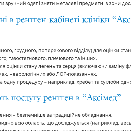
ти зручний одяг і зняти металеві предмети із зони до
ні в рентген-кабінеті клініки “Ак
го, грудного, поперекового відділу) для оцінки стан
го, тазостегнового, плечового та інших.
для оцінки стану легень та серця (включаючи заміну ф
ах, неврологічних або ЛОР-показаннях.
а одну процедуру – наприклад, хребет та суглоби одн
ь послугу рентген в “Аксімед”
ння – безпечніше за традиційне обладнання.
видно всю область, що досліджується (наприклад, весь
а обмеженою рухливістю – апарат автоматично орієнту