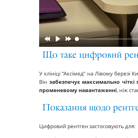
Rewind
Play
Forward
10s
10s
Що таке цифровий рент
У клініці “Аксімед” на Лівому берез
Він
забезпечує максимально чіткі 
променевому навантаженні
, ніж ст
Показання щодо рентг
Цифровий рентген застосовують для: