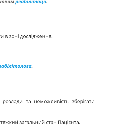
чатком
реабілітації
.
ти в зоні дослідження.
еабілітолога
.
 розлади та неможливість зберігати
а тяжкий загальний стан Пацієнта.