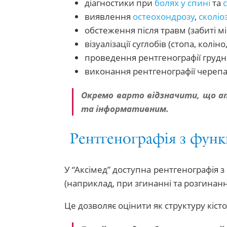
діагностики при
болях у спині
та
виявлення
остеохондрозу
,
сколіо
обстеження після травм (забиті мі
візуалізації суглобів (стопа, колін
проведення рентгенографії грудно
виконання рентгенографії черепа
Окремо варто відзначити, що ап
та інформативним.
Рентгенографія з функ
У “Аксімед” доступна рентгенографія 
(наприклад, при згинанні та розгинанн
Це дозволяє оцінити як структуру кісток