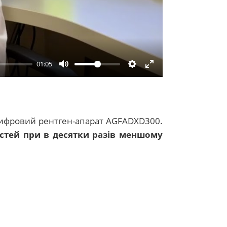
01:05
Mute
Settings
Enter
fullscreen
 цифровий рентген-апарат AGFADXD300.
астей при в десятки разів меншому