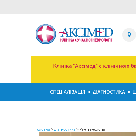
Клініка “Аксімед” є клінічною
СПЕЦІАЛІЗАЦІЯ
ДІАГНОСТИКА
Ц
Головна
>
Діагностика
>
Рентгенологія