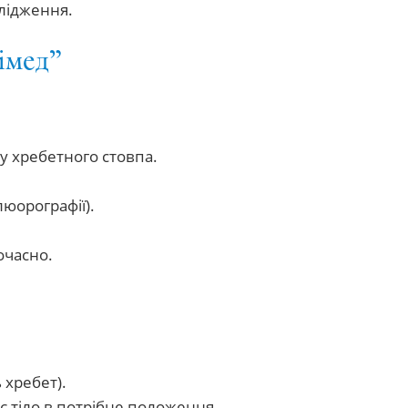
слідження.
сімед”
у хребетного стовпа.
люорографії).
очасно.
 хребет).
є тіло в потрібне положення.