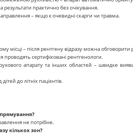
а результати практично без очікування.
аправлення – якщо є очевидні скарги чи травма.
ному місці – після рентгену відразу можна обговорити
я проводять сертифіковані рентгенологи.
ухового апарату та інших областей – швидке виявл
 дітей до літніх пацієнтів.
спрямування?
правлення не потрібне.
зу кількох зон?