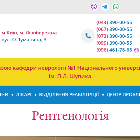
(044)
390-00-55
(067)
390-00-55
м Київ, м. Лівобережна
(073)
390-00-55
вул. О. Туманяна, 3
(099)
390-00-55
(096)
461-78-66
 базою кафедри неврології №1 Національного універс
ім. П.Л. Шупика
ІНИ
ЛІКАРІ
ВІДДІЛЕННЯ РЕАБІЛІТАЦІЇ
ЦЕНТР ПРОБЛ
Рентгенологія