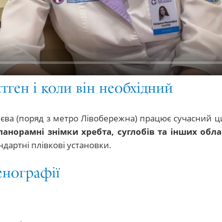
ген і коли він необхідний
і Києва (поряд з метро Лівобережна) працює сучасний
панорамні знімки хребта, суглобів та інших обл
андартні плівкові установки.
енографії