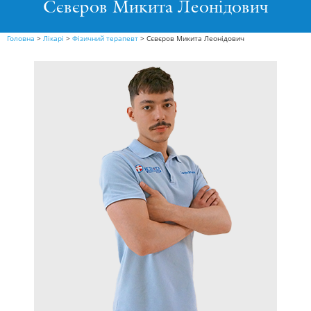
Сєвєров Микита Леонідович
Головна
>
Лікарі
>
Фізичний терапевт
>
Сєвєров Микита Леонідович