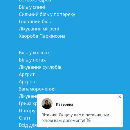
Біль у спині
Сильний біль у попереку
Головний біль
Лікування мігрені
Хвороба Паркінсона
Біль у колінах
Біль у ногах
Лікування суглобів
Артрит
Артроз
Запаморочення
Лікування сколіозу
Грижі хребта
Протрузія дисків
Статті
Вхід для співробітників