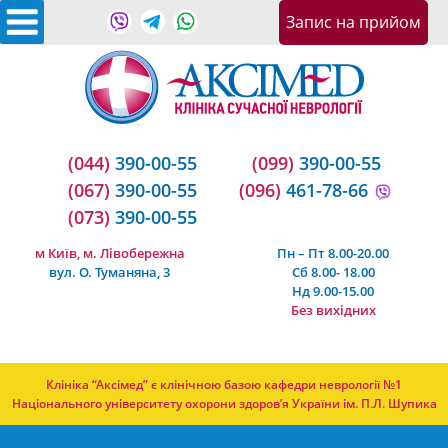
Запис на прийом
(044)
390-00-55
(099)
390-00-55
(067)
390-00-55
(096)
461-78-66
(073)
390-00-55
м Київ, м. Лівобережна
Пн – Пт 8.00-20.00
вул. О. Туманяна, 3
Сб 8.00- 18.00
Нд 9.00-15.00
Без вихідних
Клініка “Аксімед” є клінічною базою кафедри неврології №1
Національного університету охорони здоров’я України ім. П.Л. Шупика