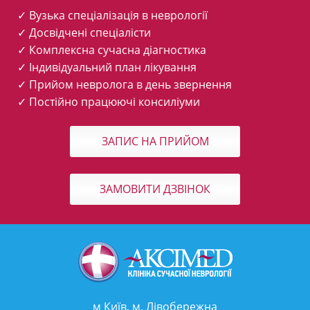
✓ Вузька спеціалізація в неврології
✓ Досвідчені спеціалісти
✓ Комплексна сучасна діагностика
✓ Індивідуальний план лікування
✓ Прийом невролога в день звернення
✓ Постійно працюючі консиліуми
ЗАПИС НА ПРИЙОМ
ЗАМОВИТИ ДЗВІНОК
м Київ, м. Лівобережна