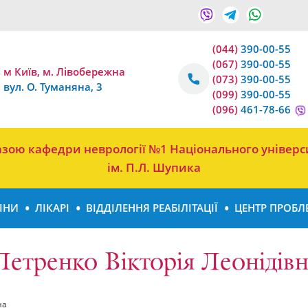
(044)
390-00-55
(067)
390-00-55
м Київ, м. Лівобережна
(073)
390-00-55
вул. О. Туманяна, 3
(099)
390-00-55
(096)
461-78-66
 базою кафедри неврології №1 Національного універс
ім. П.Л. Шупика
ІНИ
ЛІКАРІ
ВІДДІЛЕННЯ РЕАБІЛІТАЦІЇ
ЦЕНТР ПРОБЛ
Петренко Вікторія Леонідівн
на