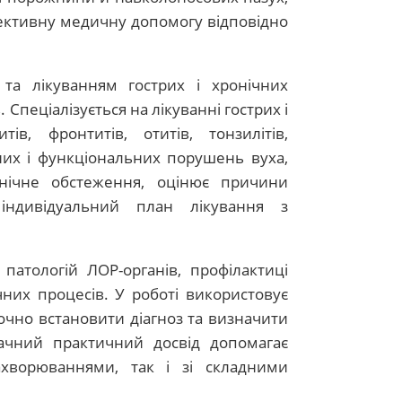
фективну медичну допомогу відповідно
 та лікуванням гострих і хронічних
Спеціалізується на лікуванні гострих і
тів, фронтитів, отитів, тонзилітів,
ьних і функціональних порушень вуха,
інічне обстеження, оцінює причини
індивідуальний план лікування з
 патологій ЛОР-органів, профілактиці
них процесів. У роботі використовує
очно встановити діагноз та визначити
начний практичний досвід допомагає
хворюваннями, так і зі складними