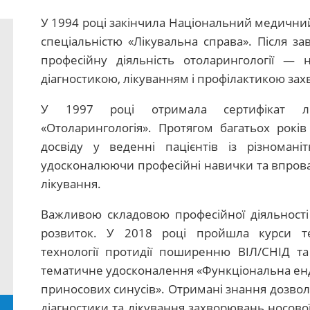
У 1994 році закінчила Національний медичний
спеціальністю «Лікувальна справа». Після 
професійну діяльність отоларингології —
діагностикою, лікуванням і профілактикою захв
У 1997 році отримала сертифікат ліка
«Отоларингологія». Протягом багатьох рокі
досвіду у веденні пацієнтів із різноман
удосконалюючи професійні навички та впрова
лікування.
Важливою складовою професійної діяльності
розвиток. У 2018 році пройшла курси те
технології протидії поширенню ВІЛ/СНІД та
тематичне удосконалення «Функціональна енд
приносових синусів». Отримані знання дозвол
діагностики та лікування захворювань носов