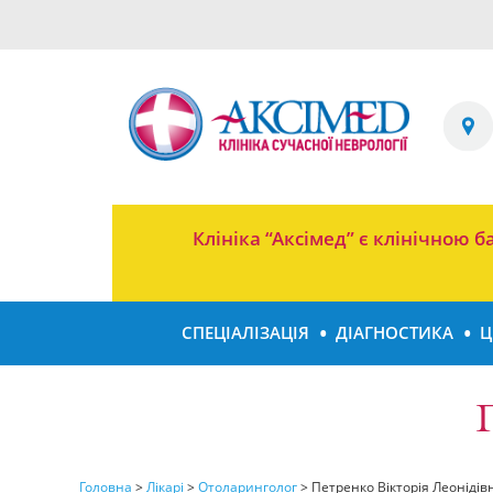
Клініка “Аксімед” є клінічною
СПЕЦІАЛІЗАЦІЯ
ДІАГНОСТИКА
Ц
Головна
>
Лікарі
>
Отоларинголог
>
Петренко Вікторія Леонідів