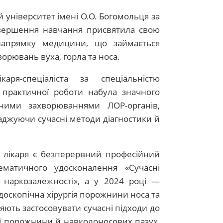
 університет імені О.О. Богомольця за
завершення навчання присвятила свою
 напрямку медицини, що займається
орювань вуха, горла та носа.
ря-спеціаліста за спеціальністю
в практичної роботи набула значного
ітними захворюваннями ЛОР-органів,
джуючи сучасні методи діагностики й
 лікаря є безперервний професійний
матичного удосконалення «Сучасні
 наркозалежності», а у 2024 році —
оскопічна хірургія порожнини носа та
яють застосовувати сучасні підходи до
ої порожнини й навколоносових пазух,