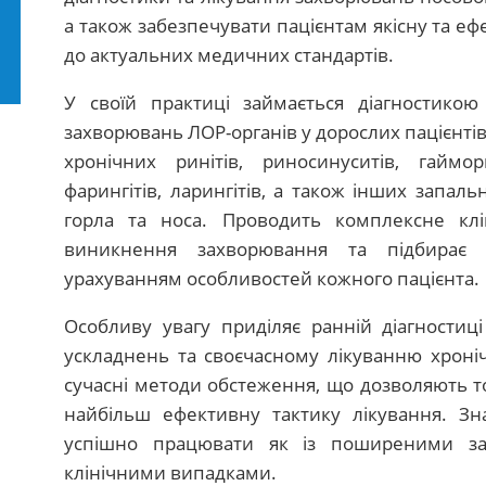
а також забезпечувати пацієнтам якісну та е
до актуальних медичних стандартів.
У своїй практиці займається діагностикою
захворювань ЛОР-органів у дорослих пацієнтів. 
хронічних ринітів, риносинуситів, гаймори
фарингітів, ларингітів, а також інших запал
горла та носа. Проводить комплексне кл
виникнення захворювання та підбирає 
урахуванням особливостей кожного пацієнта.
Особливу увагу приділяє ранній діагностиці
ускладнень та своєчасному лікуванню хроніч
сучасні методи обстеження, що дозволяють т
найбільш ефективну тактику лікування. З
успішно працювати як із поширеними за
клінічними випадками.