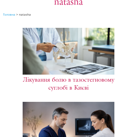
natasha
Головна
>
natasha
Лікування болю в тазостегновому
суглобі в Києві