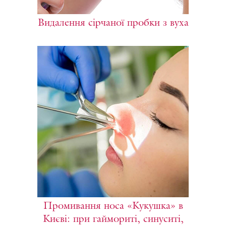
Видалення сірчаної пробки з вуха
Промивання носа «Кукушка» в
Києві: при гаймориті, синуситі,