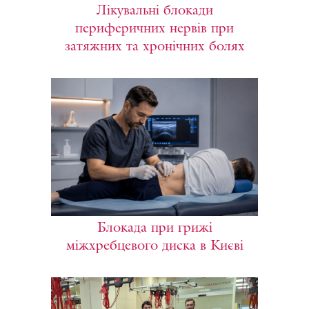
Лікувальні блокади
периферичних нервів при
затяжних та хронічних болях
Блокада при грижі
міжхребцевого диска в Києві