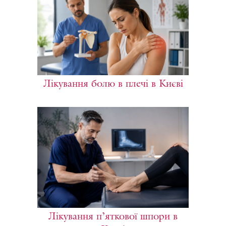
Лікування болю в плечі в Києві
Лікування п’яткової шпори в