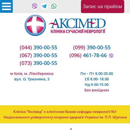
Запис на прийом
(044)
390-00-55
(099)
390-00-55
(067)
390-00-55
(096)
461-78-66
(073)
390-00-55
м Київ, м. Лівобережна
Пн – Пт 8.00-20.00
вул. О. Туманяна, 3
Сб 8.00- 18.00
Нд 9.00-15.00
Без вихідних
Клініка “Аксімед” є клінічною базою кафедри неврології №1
Національного університету охорони здоров’я України ім. П.Л. Шупика