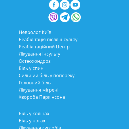
Невролог Київ
Реабілітація після інсульту
Реабілітаційний Центр
Лікування інсульту
Остеохондроз
Біль у спині
Сильний біль у попереку
Головний біль
Лікування мігрені
Хвороба Паркінсона
Біль у колінах
Біль у ногах
Лікування суглобів