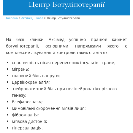
Центр Ботулінотерапії
Головна
>
Аксімед Школа
>
Центр Ботулінотерапії
На базі клініки Аксімед успішно працює кабінет
ботулінотерапії, основними напрямками якого є
комплексне лікування й контроль таких станів як:
спастичність після перенесених інсультів і травм;
мігрень;
головний біль напруги;
цервікокраніалгія;
нейропатичний біль при полінейропатіях різного
генезу;
блефароспазм;
мимовільні скорочення м’язів лиця;
фіброміалгія;
м’язова дистонія;
гіперсалівація.