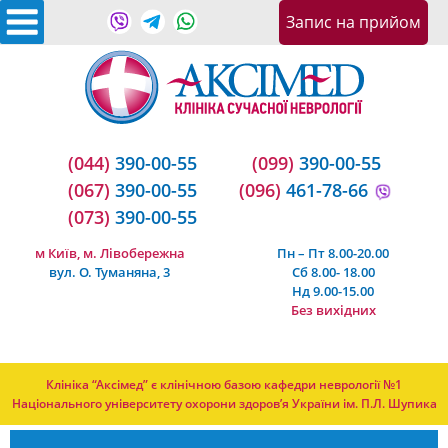
Запис на прийом
(044)
390-00-55
(099)
390-00-55
(067)
390-00-55
(096)
461-78-66
(073)
390-00-55
м Київ, м. Лівобережна
Пн – Пт 8.00-20.00
вул. О. Туманяна, 3
Сб 8.00- 18.00
Нд 9.00-15.00
Без вихідних
Клініка “Аксімед” є клінічною базою кафедри неврології №1
Національного університету охорони здоров’я України ім. П.Л. Шупика