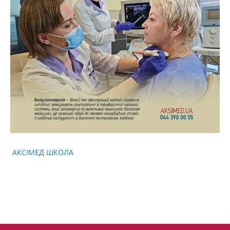
КАТЕГОРІЇ
АКСІМЕД ШКОЛА
ОПУБЛІКОВАНО
Навігація
записів