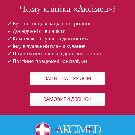
Чому клініка «Аксімед»?
✓ Вузька спеціалізація в неврології
✓ Досвідчені спеціалісти
✓ Комплексна сучасна діагностика
✓ Індивідуальний план лікування
✓ Прийом невролога в день звернення
✓ Постійно працюючі консиліуми
ЗАПИС НА ПРИЙОМ
ЗАМОВИТИ ДЗВІНОК