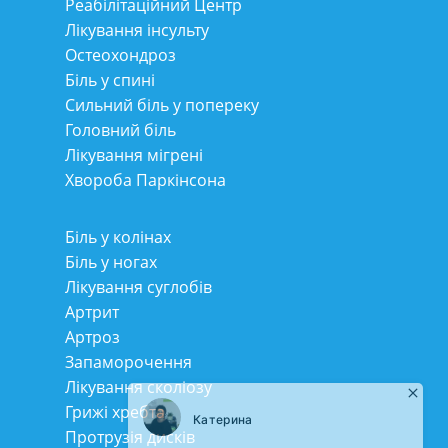
Реабілітаційний Центр
Лікування інсульту
Остеохондроз
Біль у спині
Сильний біль у попереку
Головний біль
Лікування мігрені
Хвороба Паркінсона
Біль у колінах
Біль у ногах
Лікування суглобів
Артрит
Артроз
Запаморочення
Лікування сколіозу
Грижі хребта
Протрузія дисків