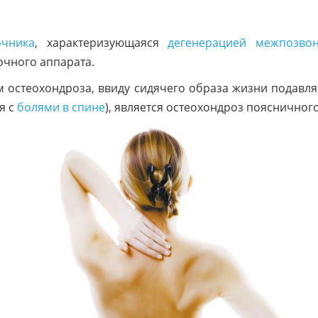
очника
, характеризующаяся
дегенерацией межпозво
очного аппарата.
 остеохондроза, ввиду сидячего образа жизни подавл
я с
болями в спине
), является остеохондроз поясничного