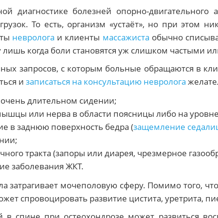
й диагностике болезней опорно-двигательного ап
грузок. То есть, организм «устаёт», но при этом н
нты
невролога
и клиенты
массажиста
обычно списыв
ту лишь когда боли становятся уж слишком частыми 
вных запросов, с которым больные обращаются в кли
ться и
записаться на консультацию невролога
желател
 очень длительном сидении;
шцы или нерва в области поясницы либо на уровне 
ие в заднюю поверхность бедра (
защемление седали
нии;
ого тракта (запоры или диарея, чрезмерное газообра
ие заболевания ЖКТ.
ла затрагивает мочеполовую сферу. Помимо того, чт
ожет спровоцировать развитие цистита, уретрита, п
й в спине при остеохондрозе может развиться во