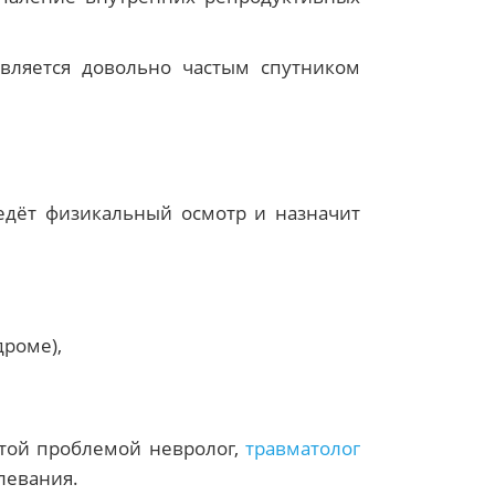
является довольно частым спутником
едёт физикальный осмотр и назначит
роме),
этой проблемой невролог,
травматолог
левания.