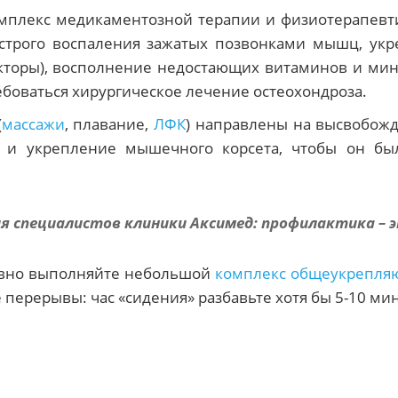
омплекс медикаментозной терапии и физиотерапев
острого воспаления зажатых позвонками мышц, укр
торы), восполнение недостающих витаминов и мине
ебоваться хирургическое лечение остеохондроза.
(
массажи
, плавание,
ЛФК
) направлены на высвобож
 и укрепление мышечного корсета, чтобы он бы
ия специалистов клиники Аксимед: профилактика – э
невно выполняйте небольшой
комплекс общеукрепля
 перерывы: час «сидения» разбавьте хотя бы 5-10 ми