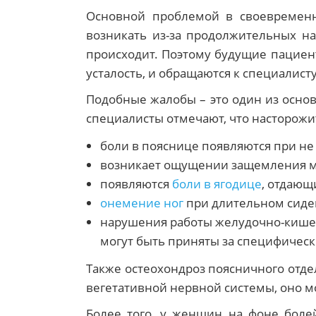
Основной проблемой в своевременно
возникать из-за продолжительных на
происходит. Поэтому будущие пацие
усталость, и обращаются к специалис
Подобные жалобы – это один из осно
специалисты отмечают, что насторожи
боли в пояснице появляются при не
возникает ощущении защемления мы
появляются
боли в ягодице
, отдающ
онемение ног
при длительном сиде
нарушения работы желудочно-кишечн
могут быть приняты за специфическ
Также остеохондроз поясничного отде
вегетативной нервной системы, оно м
Более того, у женщин на фоне боле