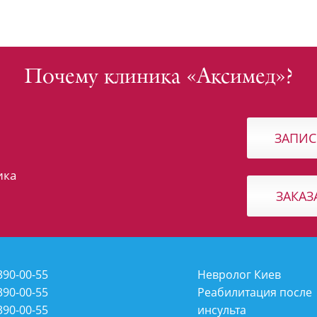
Почему клиника «Аксимед»?
ЗАПИС
ика
ЗАКАЗ
90-00-55
Невролог Киев
90-00-55
Реабилитация после
390-00-55
инсульта