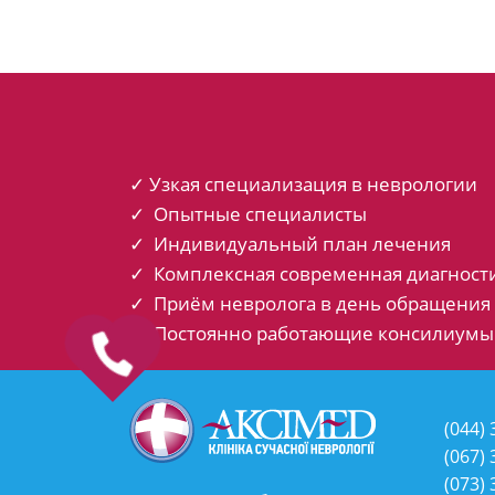
Навигация
по
записям
✓ Узкая специализация в неврологии
✓ Опытные специалисты
✓ Индивидуальный план лечения
✓ Комплексная современная диагност
✓ Приём невролога в день обращения
✓ Постоянно работающие консилиумы
(044)
3
(067)
3
(073)