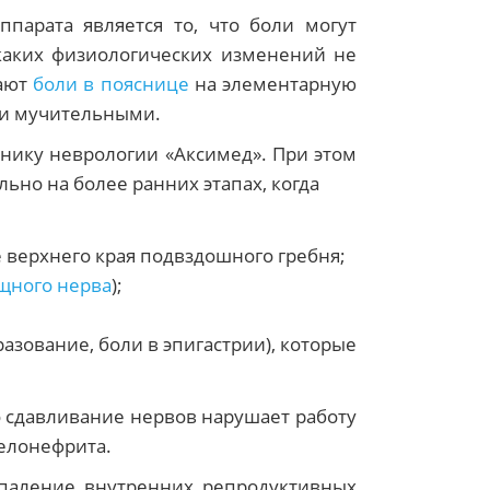
парата является то, что боли могут
икаких физиологических изменений не
ают
боли в пояснице
на элементарную
или мучительными.
нику неврологии «Аксимед». При этом
ьно на более ранних этапах, когда
верхнего края подвздошного гребня;
щного нерва
);
зование, боли в эпигастрии), которые
о сдавливание нервов нарушает работу
иелонефрита.
спаление внутренних репродуктивных