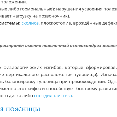
 положении.
ные либо гормональные): нарушения усвоения полез
вает нагрузку на позвоночник).
 системы
:
сколиоз
, плоскостопие, врождённые дефек
пространён именно поясничный остеохондроз являе
о физиологических изгибов, которые сформировал
вие вертикального расположения туловища). Изнач
ть балансировку туловища при прямохождении. Одна
менно этот кифоз и способствует быстрому развитию
ого диска либо
спондилолистеза
.
а поясницы