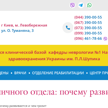
(044)
390-00-55
(067)
390-00-55
г Киев, м. Левобережная
(073)
390-00-55
ул. О. Туманяна, 3
(099)
390-00-55
(096)
461-78-66
тся клинической базой кафедры неврологии №1 На
здравоохранения Украины им. П.Л.Шупика
ЦЕНЫ
ВРАЧИ
ОТДЕЛЕНИЕ РЕАБИЛИТАЦИИ
ЦЕНТР ПР
ичного отдела: почему разви
очему развивается и чем грозит