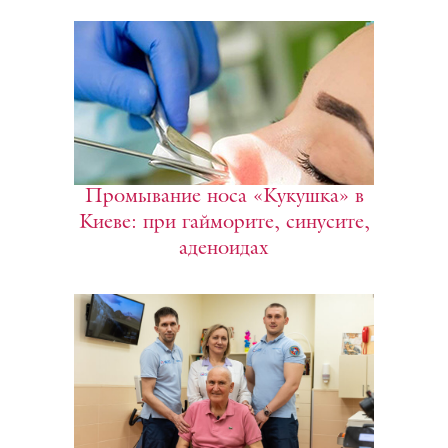
Промывание носа «Кукушка» в
Киеве: при гайморите, синусите,
аденоидах