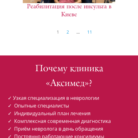
Реабилитация после инсульта в
Киеве
Page
Page
Навигация
Page
1
2
…
11
по
записям
Почему клиника
«Аксимед»?
✓ Узкая специализация в неврологии
✓ Опытные специалисты
✓ Индивидуальный план лечения
✓ Комплексная современная диагностика
✓ Приём невролога в день обращения
✓ Постоянно работающие консилиумы