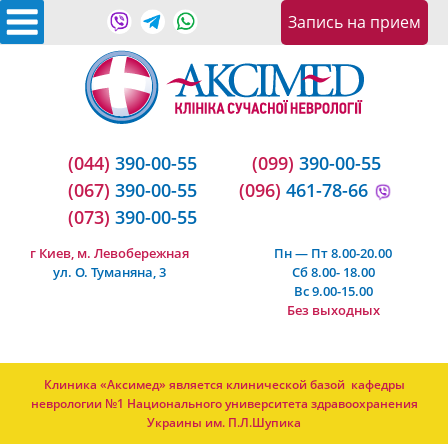
Запись на приeм
(044)
390-00-55
(099)
390-00-55
(067)
390-00-55
(096)
461-78-66
(073)
390-00-55
г Киев, м. Левобережная
Пн — Пт 8.00-20.00
ул. О. Туманяна, 3
Сб 8.00- 18.00
Вс 9.00-15.00
Без выходных
Клиника «Аксимед» является клинической базой кафедры
неврологии №1 Национального университета здравоохранения
Украины им. П.Л.Шупика