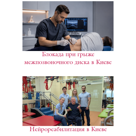
Блокада при грыже
межпозвоночного диска в Киеве
Нейрореабилитация в Киеве