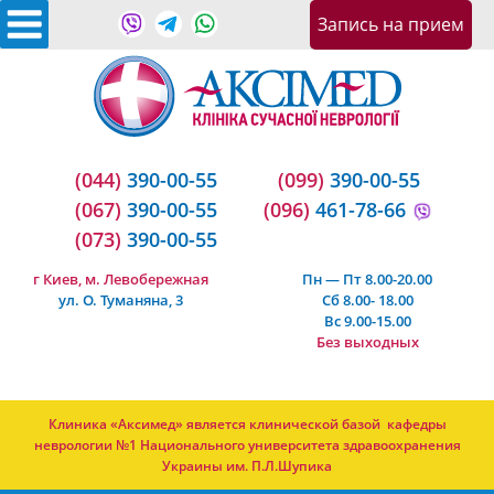
Запись на приeм
(044)
390-00-55
(099)
390-00-55
(067)
390-00-55
(096)
461-78-66
(073)
390-00-55
г Киев, м. Левобережная
Пн — Пт 8.00-20.00
ул. О. Туманяна, 3
Сб 8.00- 18.00
Вс 9.00-15.00
Без выходных
Клиника «Аксимед» является клинической базой кафедры
неврологии №1 Национального университета здравоохранения
Украины им. П.Л.Шупика