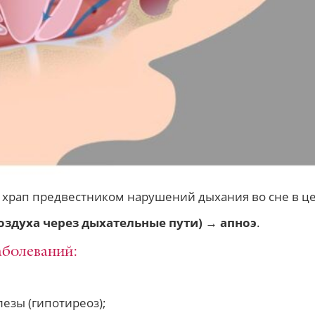
 храп предвестником нарушений дыхания во сне в ц
оздуха через дыхательные пути) → апноэ
.
аболеваний:
зы (гипотиреоз);