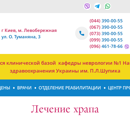
(044)
390-00-55
(067)
390-00-55
г Киев, м. Левобережная
(073)
390-00-55
ул. О. Туманяна, 3
(099)
390-00-55
(096)
461-78-66
тся клинической базой кафедры неврологии №1 На
здравоохранения Украины им. П.Л.Шупика
ЦЕНЫ
ВРАЧИ
ОТДЕЛЕНИЕ РЕАБИЛИТАЦИИ
ЦЕНТР ПР
Лечение храпа