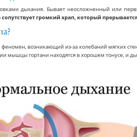
тановками дыхания. Бывает неосложненный или пер
 сопутствует громкий храп, который прерываетс
па?
й феномен, возникающий из-за колебаний мягких ст
ании мышцы гортани находятся в хорошем тонусе, и 