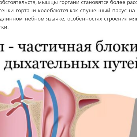
х обстоятельств, мышцы гортани становятся более р
стенки гортани колеблются как спущенный парус на 
длинном небном язычке, особенностях строения мя
тки.