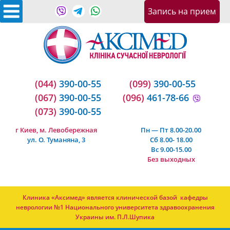
Запись на приeм
(044)
390-00-55
(099)
390-00-55
(067)
390-00-55
(096)
461-78-66
(073)
390-00-55
г Киев, м. Левобережная
Пн — Пт 8.00-20.00
ул. О. Туманяна, 3
Сб 8.00- 18.00
Вс 9.00-15.00
Без выходных
Клиника «Аксимед» является клинической базой кафедры
неврологии №1 Национального университета здравоохранения
Украины им. П.Л.Шупика