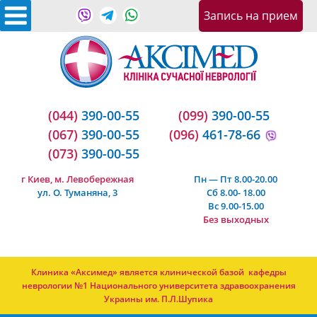
Запись на приeм
(044)
390-00-55
(099)
390-00-55
(067)
390-00-55
(096)
461-78-66
(073)
390-00-55
г Киев, м. Левобережная
Пн — Пт 8.00-20.00
ул. О. Туманяна, 3
Сб 8.00- 18.00
Вс 9.00-15.00
Без выходных
Клиника «Аксимед» является клинической базой кафедры
неврологии №1 Национального университета здравоохранения
Украины им. П.Л.Шупика