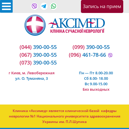
Запись на приeм
(044)
390-00-55
(099)
390-00-55
(067)
390-00-55
(096)
461-78-66
(073)
390-00-55
г Киев, м. Левобережная
Пн — Пт 8.00-20.00
ул. О. Туманяна, 3
Сб 8.00- 18.00
Вс 9.00-15.00
Без выходных
Клиника «Аксимед» является клинической базой кафедры
неврологии №1 Национального университета здравоохранения
Украины им. П.Л.Шупика