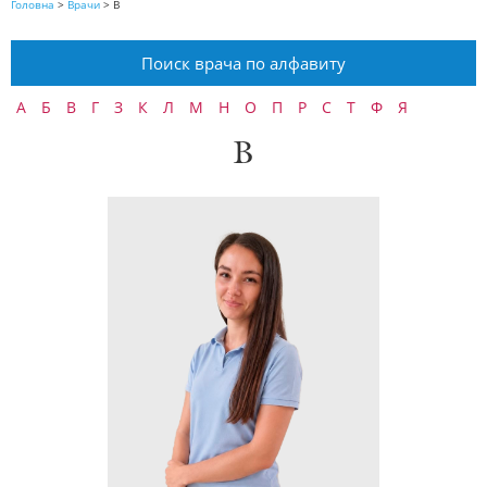
Головна
>
Врачи
>
В
Поиск врача по алфавиту
А
Б
В
Г
З
К
Л
М
Н
О
П
Р
С
Т
Ф
Я
В