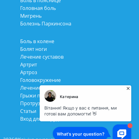
Боль в пояснице
Головная боль
Мигрень
Болезнь Паркинсона
Боль в колене
Болят ноги
Лечение суставов
Артрит
Артроз
Головокружение
Лечение сколиоза
Грыжи позвоночника
Протрузия дисков
Статьи
Вход для сотрудников