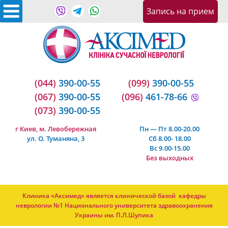
Запись на приeм
(044)
390-00-55
(099)
390-00-55
(067)
390-00-55
(096)
461-78-66
(073)
390-00-55
г Киев, м. Левобережная
Пн — Пт 8.00-20.00
ул. О. Туманяна, 3
Сб 8.00- 18.00
Вс 9.00-15.00
Без выходных
Клиника «Аксимед» является клинической базой кафедры
неврологии №1 Национального университета здравоохранения
Украины им. П.Л.Шупика